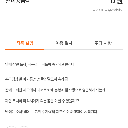
0
원
총 이용금액
부대비용 및 부가세 별도
작품 설명
이용 절차
주의 사항
달에 살던 토끼, 지구별 디저트에 뿅~하고 반하다.
주구장창 별 마카롱만 만들던 달토끼 슈가롱!
꿈에 그리던 지구에서 디저트 카페 봉봉에 알바생으로 출근하게 되는데…
과연 무사히 파티시에가 되는 꿈을 이룰 수 있을까??
낮에는 소녀! 밤에는 토끼! 수가롱의 지구별 이중 생활이 시작된다.