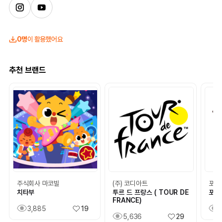
0명
이 활용했어요
추천 브랜드
주식회사 마코빌
(주) 코디아트
포포
치타부
투르 드 프랑스 ( TOUR DE
포포
FRANCE)
3,885
19
5,636
29