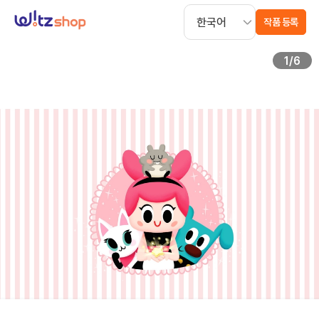
작품 등록
1
/
6