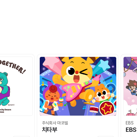
주식회사 마코빌
EBS
치타부
EB