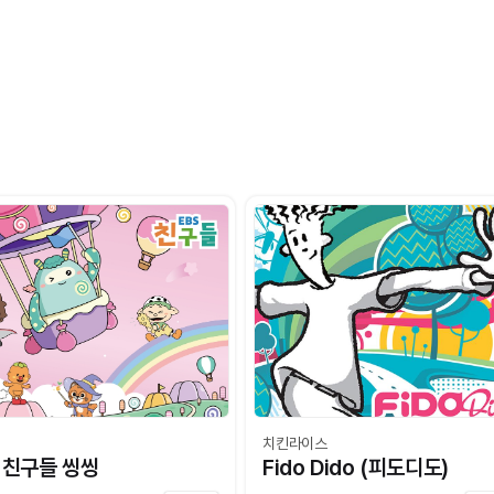
치킨라이스
S 친구들 씽씽
Fido Dido (피도디도)