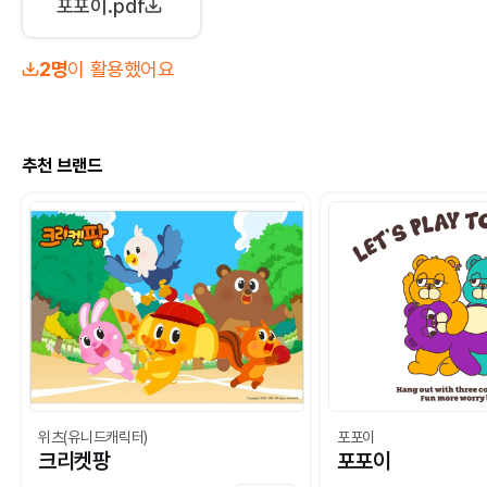
포포이.pdf
2명
이 활용했어요
추천 브랜드
위츠(유니드캐릭터)
포포이
크리켓팡
포포이