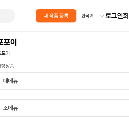
로그인
회
내 작품 등록
포포이
포포이
지정상품