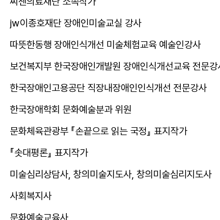
씨젠의료재단 소속작가
jw이종호재단 장애인미술교실 강사
따뜻한동행 장애인식개선 미술체험교육 예술인강사
보건복지부 한국장애인개발원 장애인식개선교육 전문강
한국장애인고용공단 직장내장애인인식개선 전문강사
한국장애학회 문화예술분과 위원
문화체육관광부 『손끝으로 읽는 국정』 표지작가
『솟대평론』 표지작가
미술심리상담사, 창의미술지도사, 창의미술심리지도사
사회복지사
문화예술교육사