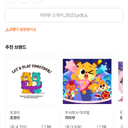
치타부 소개서_2023.pdf
0명
이 활용했어요
추천 브랜드
포포이
주식회사 마코빌
EBS
포포이
치타부
EBS
4,700
26
3,890
19