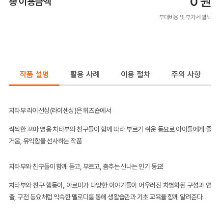
0
원
총 이용금액
부대비용 및 부가세 별도
작품 설명
활용 사례
이용 절차
주의 사항
치타부 라이선싱(라이센싱)은 위츠숍에서
씩씩한 꼬마 영웅 치타부와 친구들이 함께 따라 부르기 쉬운 동요로 아이들에게 즐
거움, 유익함을 선사하는 작품
치타부와 친구들이 함께 듣고
,
부르고
,
춤추는 신나는 인기 동요!
치타부와 친구 햄동이, 아르미가 다양한 이야기들이 어우러진 차별화된 구성과 연
출
,
구전 동요처럼 익숙한 멜로디를 통해 생활습관과 기초 교육을 함께 알려준다
.