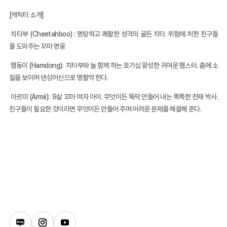
[캐릭터 소개]
치타부
(Cheetahboo) :
명랑하고 쾌활한 성격의 골든 치타. 위험에 처한 친구들
을 도와주는 꼬마 영웅
햄동이
(Hamdong):
치타부와 늘 함께 하는 호기심 왕성한 귀여운 햄스터. 춤에 소
질을 보이며 댄싱머신으로 맹활약 한다
.
아르미 (Armii): 9살 꼬마 여자 아이. 무엇이든 뚝딱 만들어 내는 똑똑한 천재 박사.
친구들이 필요한 것이라면 무엇이든 만들어 주며 어려운 문제를 해결해 준다.