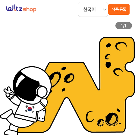
작품 등록
1
/
1