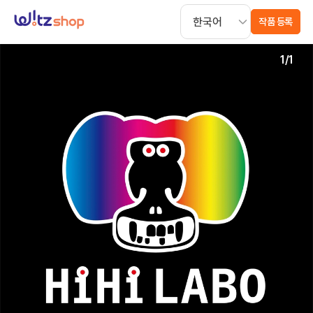
작품 등록
1
/
1