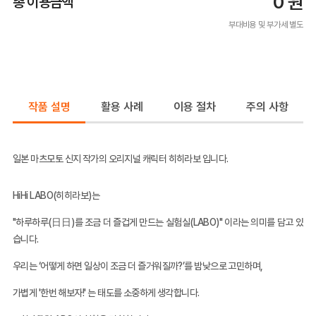
0
원
총 이용금액
부대비용 및 부가세 별도
작품 설명
활용 사례
이용 절차
주의 사항
일본 마츠모토 신지 작가의 오리지널 캐릭터 히히라보 입니다.
HiHi LABO(히히라보)는
"하루하루(日日)를 조금 더 즐겁게 만드는 실험실(LABO)"
이라는 의미를 담고 있
습니다.
우리는 ‘어떻게 하면 일상이 조금 더 즐거워질까?’를 밤낮으로 고민하며,
가볍게
'
한번 해보자!
'
는 태도를 소중하게 생각합니다.