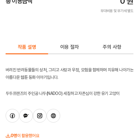
0
원
총 이용금액
부대비용 및 부가세 별도
작품 설명
이용 절차
주의 사항
버려진 반려동물들의 상처
,
그리고 사랑과 우정
,
모험을 함께하며 치유해 나아가는
아름다운 웹툰 동화 이야기입니다
.
두두프랜즈의 주인공 나두(NADOO) 세침하고 자존심이 강한 유기 고양이
0명
이 활용했어요