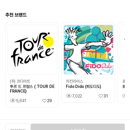
추천 브랜드
(주) 코디아트
치킨라이스
포포
투르 드 프랑스 ( TOUR DE
Fido Dido (피도디도)
포포
FRANCE)
7,022
31
5,641
29