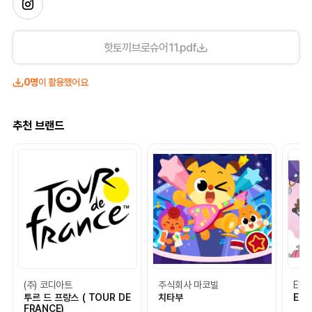
핫토끼브로슈어11.pdf
0명
이 활용했어요
추천 브랜드
(주) 코디아트
주식회사 마코빌
EBS
투르 드 프랑스 ( TOUR DE
치타부
EBS
FRANCE)