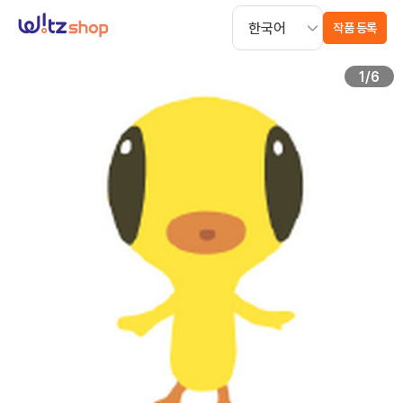
작품 등록
1
/
6