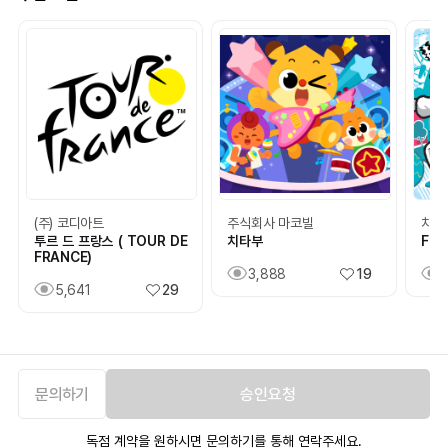
(주) 코디아트
주식회사 마코빌
치킨
투르 드 프랑스 ( TOUR DE
치타부
Fid
FRANCE)
3,888
19
5,641
29
문의하기
승인요청
독점 계약을 원하시면 문의하기를 통해 연락주세요.