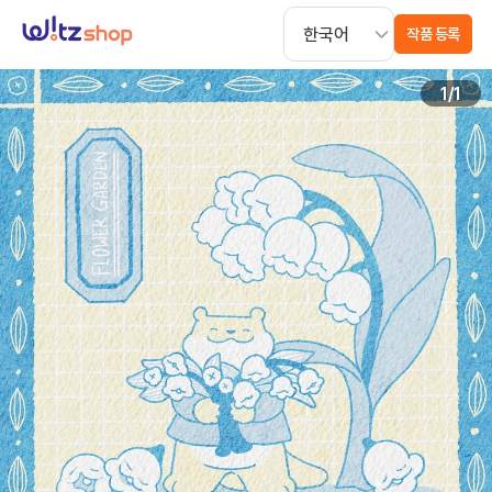
작품 등록
1
/
1