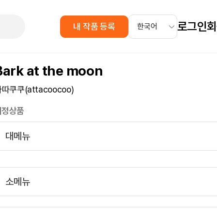
로그인
회
내 작품 등록
Bark at the moon
따쿠쿠(attacoocoo)
지정상품