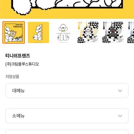
티니쉬프렌즈
(주)크림블루스튜디오
지정상품