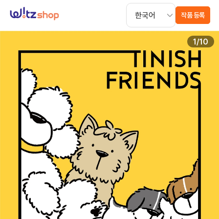
작품 등록
1
/
10