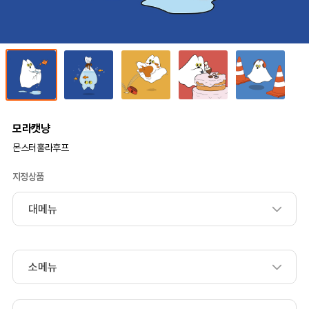
모라캣냥
몬스터훌라후프
지정상품