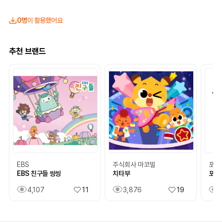
0명
이 활용했어요
추천 브랜드
EBS
주식회사 마코빌
포포
EBS 친구들 씽씽
치타부
포포
4,107
11
3,876
19