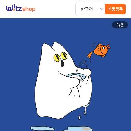
작품 등록
1
/
5