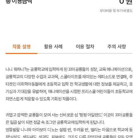
0
원
총 이용금액
부대비용 및 부가세 별도
작품 설명
활용 사례
이용 절차
주의 사항
니니 뭐하니?는 공룡학교에 입학하게 된 꼬마공룡들의 성장, 교육 애니메이션으로,
공룡학교의 다양한 수업과 교과목, 스쿨라이프를 재미있는 에피소드로 연결해, 주
타겟인 미취학아동들에게 초등학교 입학 전 학교생활에 대한 정보를 제공하고, 호
기심과 기대감을 유발하여, 애니메이션을 시청한 프리스쿨 어린이들이 초등학교에
자연스럽게 적응할 수 있도록 기획된 작품이다.
귀엽고 깜찍한 공룡들이 모여 사는 신비로운 섬 ‘펑펑 아일랜드’. 이곳의 꼬마공룡들
은 일곱 살이 되면 정글 속 조그만 공룡학교에 입학하게 된답니다.
엉뚱발랄 니니와 마마보이 디노는 설렘 반, 두려움 반, 떨리는 마음으로 학교에 등
장!식성도, 생김새도, 성격도, 피부색도, 크기도 다른 각양각색 공룡들이 모두 모였