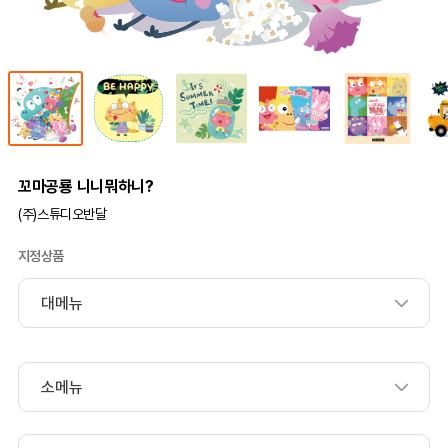
꼬마공룡 니니뭐하니?
(주)스튜디오반달
지정상품