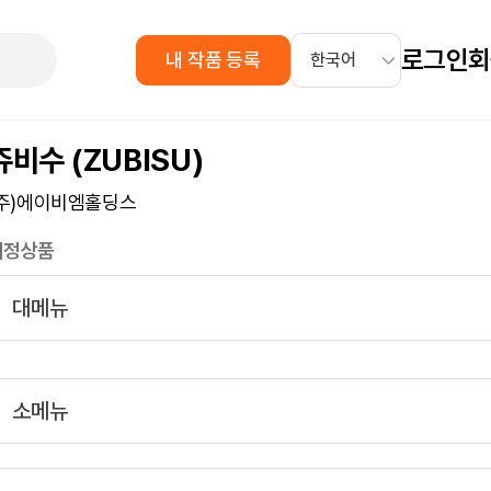
로그인
회
내 작품 등록
쥬비수 (ZUBISU)
(주)에이비엠홀딩스
지정상품