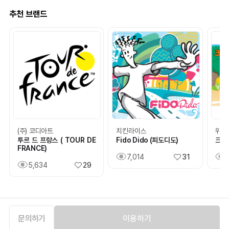
추천 브랜드
(주) 코디아트
치킨라이스
위츠
투르 드 프랑스 ( TOUR DE
Fido Dido (피도디도)
크리
FRANCE)
7,014
31
5,634
29
문의하기
이용하기