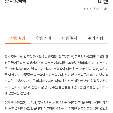
0
원
총 이용금액
부대비용 및 부가세 별도
작품 설명
활용 사례
이용 절차
주의 사항
평소 모든 일에 심드렁한 스라소니 캐릭터
‘
심드렁큰
’은,
근무시간 억지로 웃음과 텐
션을 끌어올리는 직장인이 집에 와서는 에너지를 쓸데없이 낭비하지 않으려는 모습
을 반영합니다
.
배에 열 받거나 신나면 분홍색이 되는 하트 모양 털이 있고
,
턱살인
듯 턱살 아닌 오종종한 턱수염이 포인트입니다
.
겁이 없고 주눅들지 않으며 항상 심
드렁한 표정이지만 술을 마시면 인싸에 리액션 부자로 활달한 반전 성격을 가졌습
니다
.
만사가 귀찮고
,
반응도 잘 없고
,
주변 물건들을 대충대충 던져 놓는 등 터프하
게 생활하는 편입니다
.
현재 인스타그램
,
브런치
,
포스타입에서 인스타툰
'
심드렁큰
'
을 연재 중이며
,
캐릭
터 굿즈를 제작하고 있습니다
.
심드렁한 스라소니 직장인 심드렁큰과 룸메 별일의