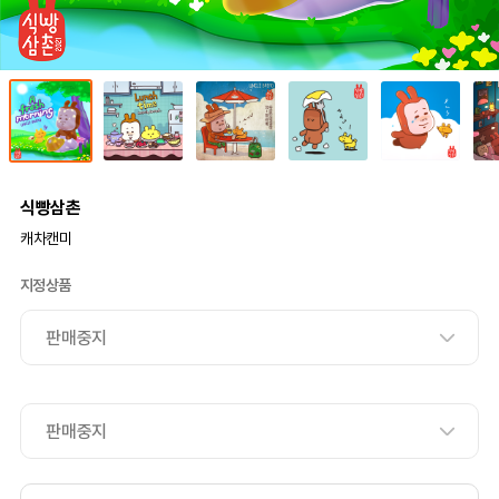
식빵삼촌
캐차캔미
지정상품