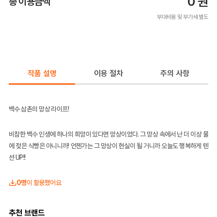
0
원
총 이용금액
부대비용 및 부가세 별도
작품 설명
이용 절차
주의 사항
백수 삼촌의 망상 라이프!
비참한 백수 인생에 하나의 희망이 있다면 망상이었다. 그 망상 속에서 난 더 이상 물
에 젖은 식빵은 아니니까! 언젠가는 그 망상이 현실이 될 거니까 오늘도 행복하게 텐
션 UP!!
0명
이 활용했어요
추천 브랜드