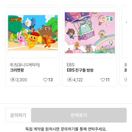
위츠(유니드캐릭터)
EBS
포포
크리켓팡
EBS 친구들 씽씽
포포
3,300
13
4,122
11
문의하기
판매중지
독점 계약을 원하시면 문의하기를 통해 연락주세요.